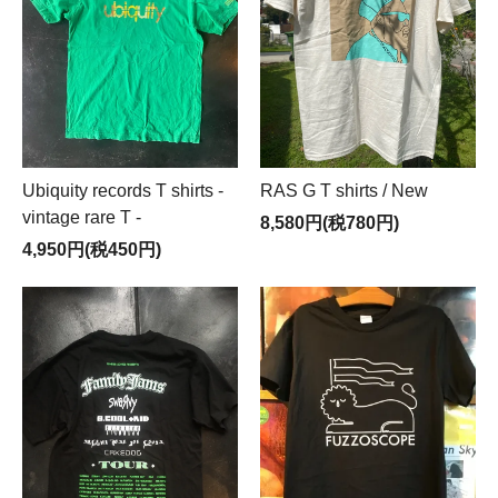
Ubiquity records T shirts -
RAS G T shirts / New
vintage rare T -
8,580円(税780円)
4,950円(税450円)