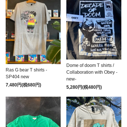
Dome of doom T shirts /
Ras G bear T shirts -
Collaboration with Obey -
SP404 new
new-
7,480円(税680円)
5,280円(税480円)