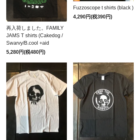
Fuzzoscope t shirts (black )
4,290円(税390円)
再入荷しました。FAMILY
JAMS T shirts (Cakedog /
Swarvy/B.cool +aid
5,280円(税480円)