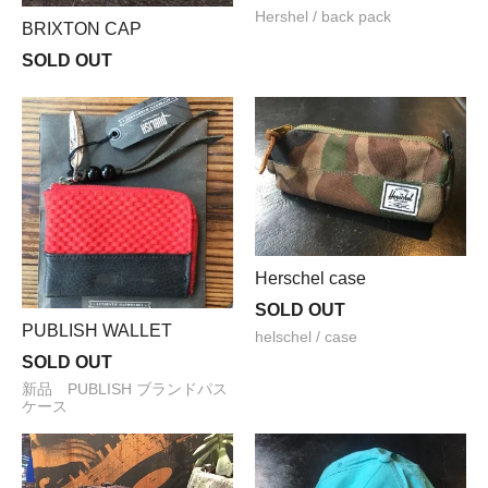
Hershel / back pack
BRIXTON CAP
SOLD OUT
Herschel case
SOLD OUT
PUBLISH WALLET
helschel / case
SOLD OUT
新品 PUBLISH ブランドパス
ケース