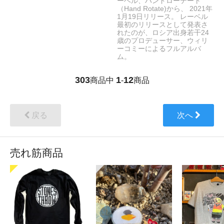
ーベル、ハンドローテート
（Hand Rotate)から、 2021年
1月19日リリース。 レーベル
最初のリリースとして発表さ
れたのが、ロシア出身若干24
歳のプロデューサー、ウィリ
ーコミーによるフルアルバ
ム。
303
1
12
商品中
-
商品
戻る
次へ
売れ筋商品