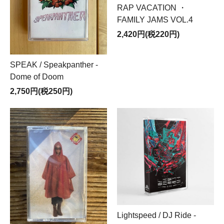
RAP VACATION ・
FAMILY JAMS VOL.4
2,420円(税220円)
SPEAK / Speakpanther -
Dome of Doom
2,750円(税250円)
Lightspeed / DJ Ride -