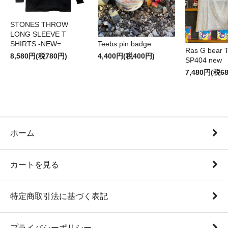
STONES THROW
LONG SLEEVE T
SHIRTS -NEW=
Teebs pin badge
Ras G bear T 
8,580円(税780円)
4,400円(税400円)
SP404 new
7,480円(税6
ホーム
カートを見る
特定商取引法に基づく表記
プライバシーポリシー