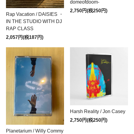
domeofdoom-
2,750円(税250円)
Rap Vacation / DAISIES ・
IN THE STUDIO WITH DJ
RAP CLASS
2,057円(税187円)
Harsh Reality / Jon Casey
2,750円(税250円)
Planetarium / Willy Commy