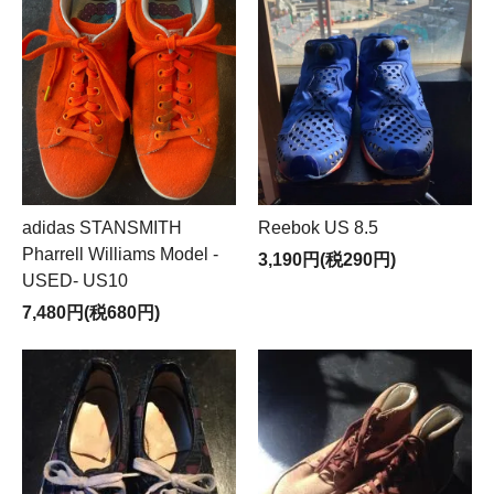
adidas STANSMITH
Reebok US 8.5
Pharrell Williams Model -
3,190円(税290円)
USED- US10
7,480円(税680円)