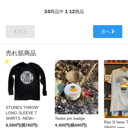
24
1
12
商品中
-
商品
戻る
次へ
売れ筋商品
STONES THROW
LONG SLEEVE T
SHIRTS -NEW=
Teebs pin badge
Ras G bear T 
8,580円(税780円)
4,400円(税400円)
SP404 new