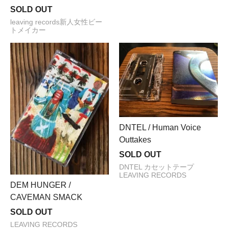
SOLD OUT
leaving records新人女性ビー
トメイカー
DNTEL / Human Voice
Outtakes
SOLD OUT
DNTEL カセットテープ
LEAVING RECORDS
DEM HUNGER /
CAVEMAN SMACK
SOLD OUT
LEAVING RECORDS