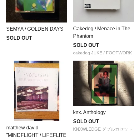
Cakedog / Menace in The
SEMYA / GOLDEN DAYS
Phantom
SOLD OUT
SOLD OUT
cakedog JUKE / FOOTWORK
knx. Anthology
SOLD OUT
matthew david
KNXWLEDGE ダブルカセット
”MINDFLIGHT / LIFEFLITE