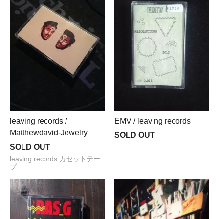
leaving records /
EMV / leaving records
Matthewdavid-Jewelry
SOLD OUT
SOLD OUT
leaving records カセットテー
プ