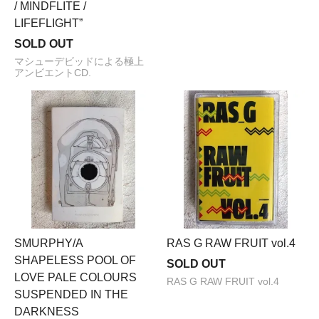
/ MINDFLITE /
LIFEFLIGHT”
SOLD OUT
マシューデビッドによる極上
アンビエントCD.
SMURPHY/A
RAS G RAW FRUIT vol.4
SHAPELESS POOL OF
SOLD OUT
LOVE PALE COLOURS
RAS G RAW FRUIT vol.4
SUSPENDED IN THE
DARKNESS