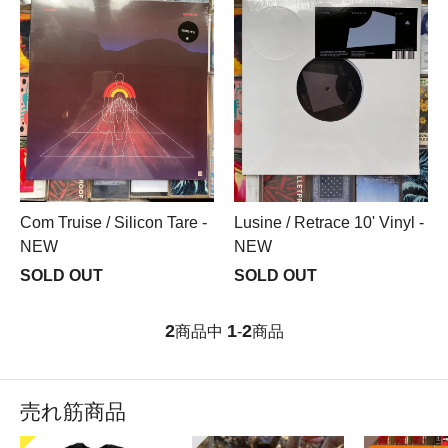
Com Truise / Silicon Tare -
Lusine / Retrace 10' Vinyl -
NEW
NEW
SOLD OUT
SOLD OUT
2
1
2
商品中
-
商品
売れ筋商品