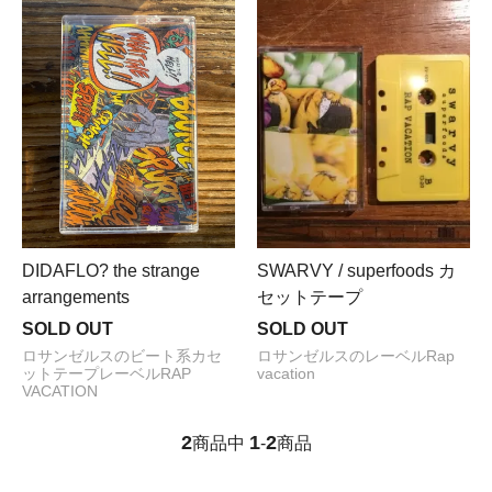
DIDAFLO? the strange
SWARVY / superfoods カ
arrangements
セットテープ
SOLD OUT
SOLD OUT
ロサンゼルスのビート系カセ
ロサンゼルスのレーベルRap
ットテープレーベルRAP
vacation
VACATION
2
1
2
商品中
-
商品