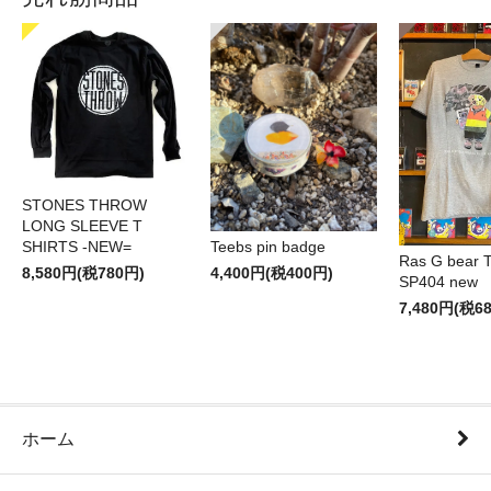
STONES THROW
LONG SLEEVE T
SHIRTS -NEW=
Teebs pin badge
Ras G bear T 
8,580円(税780円)
4,400円(税400円)
SP404 new
7,480円(税6
ホーム