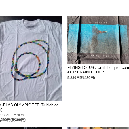
FLYING LOTUS / Until the quiet com
es T/ BRAINFEEDER
5,280円(税480円)
DUBLAB OLYMPIC TEE!(Dublab.co
m)
UBLAB T!!! NEW!
4,290円(税390円)