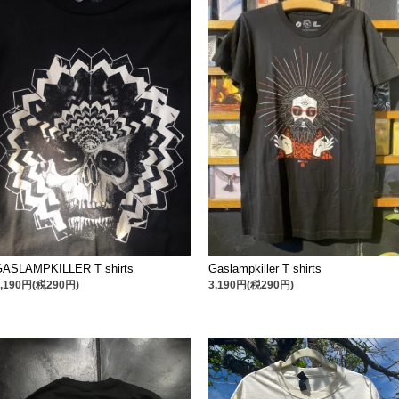
GASLAMPKILLER T shirts
Gaslampkiller T shirts
3,190円(税290円)
3,190円(税290円)