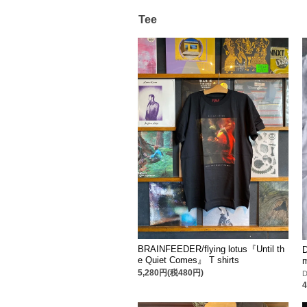
Tee
BRAINFEEDER/flying lotus『Until th
e Quiet Comes』 T shirts
5,280円(税480円)
D