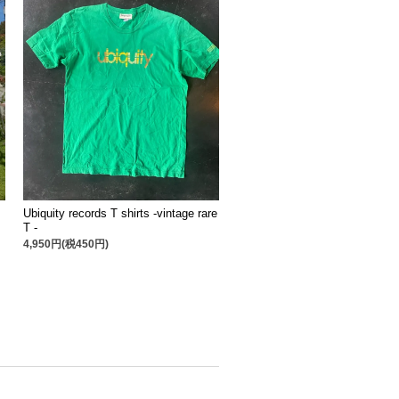
Ubiquity records T shirts -vintage rare
T -
4,950円(税450円)