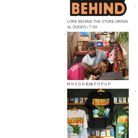
LORE BEHIND THE STORE ORIGIN
AL GOODS / T SH
M N S G N 私物 P O P U P