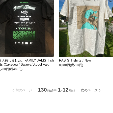
再入荷しました。FAMILY JAMS T sh
RAS G T shirts / New
rts (Cakedog / Swarvy/B.cool +aid
8,580円(税780円)
5,280円(税480円)
130
1-12
前のページ
次のページ
商品中
商品