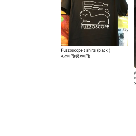
Fuzzoscope t shirts (black )
4,290円(税390円)
i