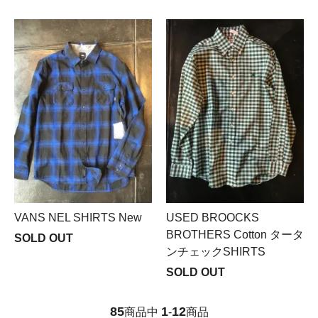
VANS NEL SHIRTS New
USED BROOCKS
BROTHERS Cotton タータ
SOLD OUT
ンチェックSHIRTS
SOLD OUT
85
1
12
商品中
-
商品