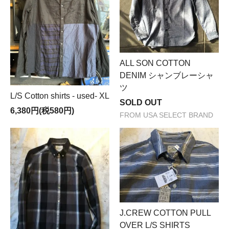
ALL SON COTTON
DENIM シャンブレーシャ
ツ
L/S Cotton shirts - used- XL
SOLD OUT
6,380円(税580円)
FROM USA SELECT BRAND
J.CREW COTTON PULL
OVER L/S SHIRTS