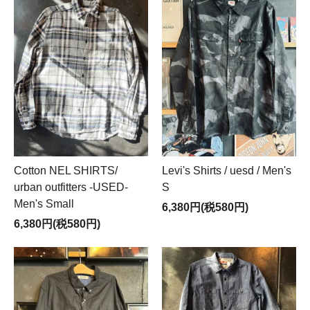
Cotton NEL SHIRTS/
Levi's Shirts / uesd / Men's
urban outfitters -USED-
S
Men's Small
6,380円(税580円)
6,380円(税580円)