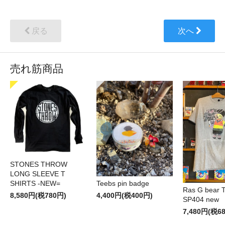
戻る
次へ
売れ筋商品
STONES THROW
LONG SLEEVE T
SHIRTS -NEW=
Teebs pin badge
Ras G bear T 
8,580円(税780円)
4,400円(税400円)
SP404 new
7,480円(税6