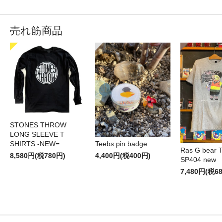
売れ筋商品
STONES THROW
LONG SLEEVE T
SHIRTS -NEW=
Teebs pin badge
Ras G bear T 
8,580円(税780円)
4,400円(税400円)
SP404 new
7,480円(税6