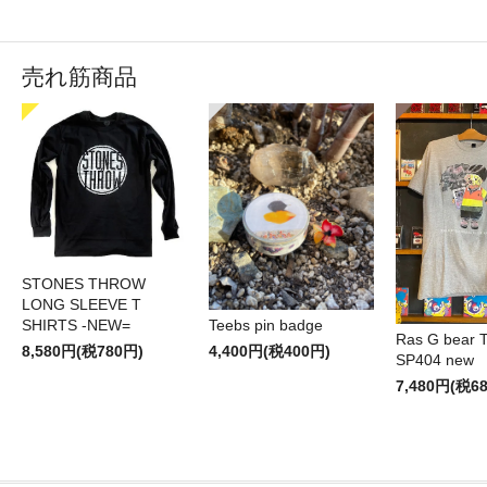
売れ筋商品
STONES THROW
LONG SLEEVE T
SHIRTS -NEW=
Teebs pin badge
Ras G bear T 
8,580円(税780円)
4,400円(税400円)
SP404 new
7,480円(税6