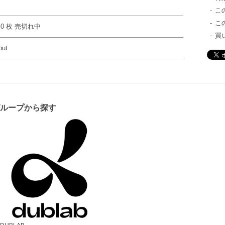
こ
こ
 0 枚 売切れ中
買
out
グループから探す