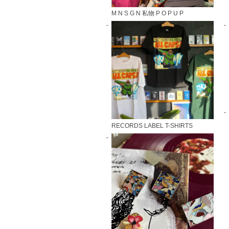
M N S G N 私物 P O P U P
RECORDS LABEL T-SHIRTS