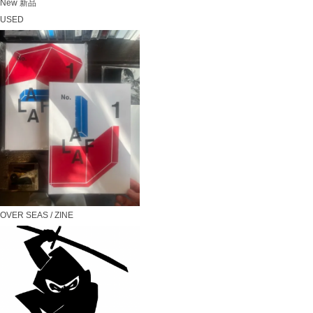
New 新品
USED
OVER SEAS / ZINE