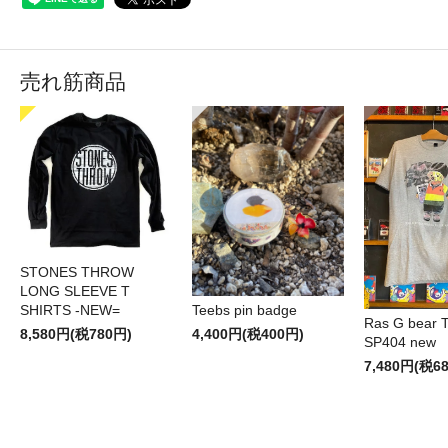
売れ筋商品
STONES THROW
LONG SLEEVE T
SHIRTS -NEW=
Teebs pin badge
Ras G bear T 
8,580円(税780円)
4,400円(税400円)
SP404 new
7,480円(税6