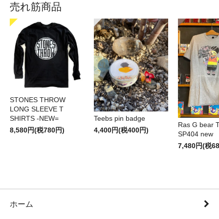
売れ筋商品
STONES THROW
LONG SLEEVE T
SHIRTS -NEW=
Teebs pin badge
Ras G bear T 
8,580円(税780円)
4,400円(税400円)
SP404 new
7,480円(税6
ホーム