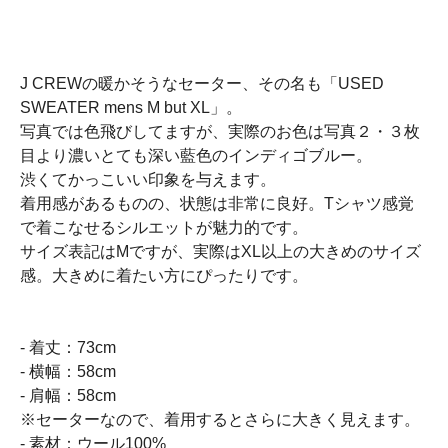
J CREWの暖かそうなセーター、その名も「USED
SWEATER mens M but XL」。
写真では色飛びしてますが、実際のお色は写真２・３枚
目より濃いとても深い藍色のインディゴブルー。
渋くてかっこいい印象を与えます。
着用感があるものの、状態は非常に良好。Tシャツ感覚
で着こなせるシルエットが魅力的です。
サイズ表記はMですが、実際はXL以上の大きめのサイズ
感。大きめに着たい方にぴったりです。
- 着丈：73cm
- 横幅：58cm
- 肩幅：58cm
※セーターなので、着用するとさらに大きく見えます。
- 素材：ウール100%