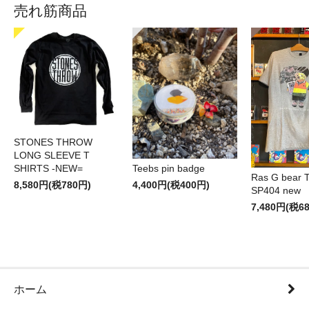
売れ筋商品
STONES THROW
LONG SLEEVE T
SHIRTS -NEW=
Teebs pin badge
Ras G bear T 
8,580円(税780円)
4,400円(税400円)
SP404 new
7,480円(税6
ホーム