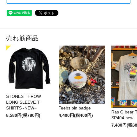
売れ筋商品
STONES THROW
LONG SLEEVE T
SHIRTS -NEW=
Teebs pin badge
Ras G bear T 
8,580円(税780円)
4,400円(税400円)
SP404 new
7,480円(税6