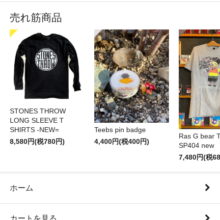
売れ筋商品
STONES THROW
LONG SLEEVE T
SHIRTS -NEW=
Teebs pin badge
Ras G bear T 
8,580円(税780円)
4,400円(税400円)
SP404 new
7,480円(税6
ホーム
カートを見る