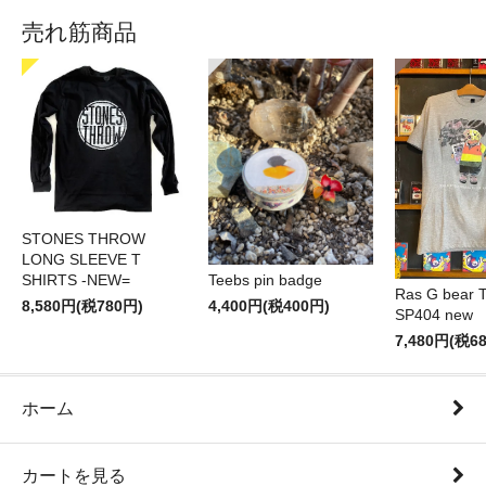
売れ筋商品
STONES THROW
LONG SLEEVE T
SHIRTS -NEW=
Teebs pin badge
Ras G bear T 
8,580円(税780円)
4,400円(税400円)
SP404 new
7,480円(税6
ホーム
カートを見る