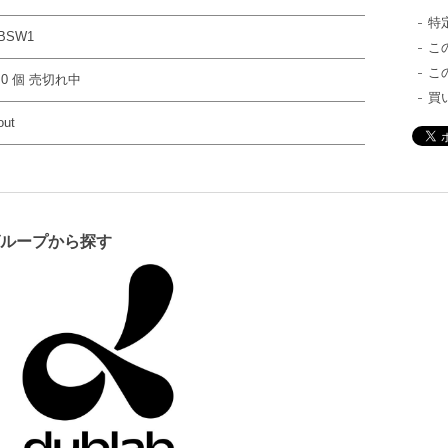
特
BSW1
こ
こ
 0 個 売切れ中
買
out
グループから探す