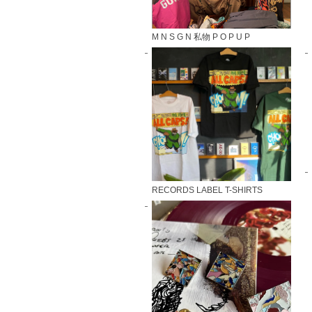
M N S G N 私物 P O P U P
RECORDS LABEL T-SHIRTS