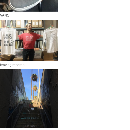
VANS
leaving records