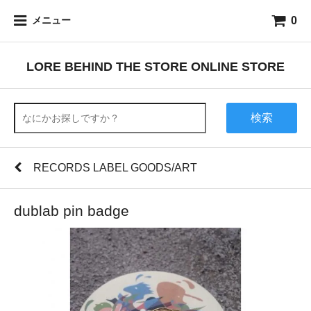
0
メニュー
LORE BEHIND THE STORE ONLINE STORE
検索
RECORDS LABEL GOODS/ART
dublab pin badge