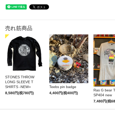
売れ筋商品
STONES THROW
LONG SLEEVE T
SHIRTS -NEW=
Teebs pin badge
Ras G bear T 
8,580円(税780円)
4,400円(税400円)
SP404 new
7,480円(税6