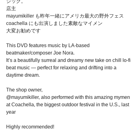
ジック。
店主
mayumikiller も昨年一緒にアメリカ最大の野外フェス
coachella にも出演しました素敵なマイメン
大変お勧めです
This DVD features music by LA-based
beatmaker/composer Joe Nora.
It’s a beautifully surreal and dreamy new take on chill lo-fi
beat music — perfect for relaxing and drifting into a
daytime dream.
The shop owner,
@mayumikiller, also performed with this amazing mymen
at Coachella, the biggest outdoor festival in the U.S., last
year
Highly recommended!