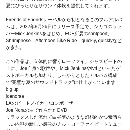
夏にぴったりなサウンド体験を提供してくれます。
Friends of Friendsレーベルから初となるこのフルアルバ
ムは、2022年8月26日にリリース予定で、シカゴのラッ
パーMick Jenkinsをはじめ、FOF所属のsantpoort、
Shrimpnose、Afternoon Bike Ride、quickly, quicklyなど
が参加。
この作品は、立体的に響くローファイ／ジャズビートの
上に、Joe自身の歌声や、Mick JenkinsやIvriといったゲ
ストボーカルも加わり、しっかりとしたアルバム構成
で“完璧な夏のサウンドトラック”に仕上がっています
big up
joenoraa
LAのビートメイカー/コンポーザー
Joe Noraの曲で作られたDVD
リラックスした流れで白昼夢のような幻想的かつ素晴ら
しい内容の新しい感覚のチル・ローファイビートミュー