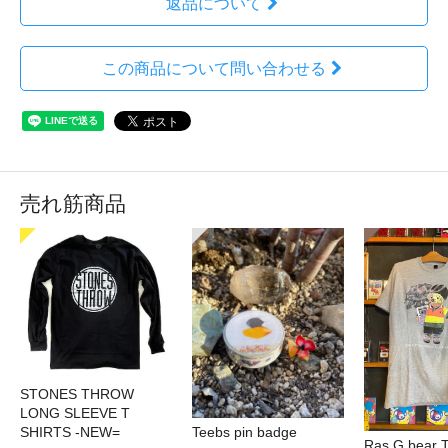
返品について
この商品について問い合わせる
売れ筋商品
STONES THROW
LONG SLEEVE T
SHIRTS -NEW=
Teebs pin badge
Ras G bear T 