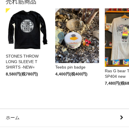
売れ筋商品
STONES THROW
LONG SLEEVE T
SHIRTS -NEW=
Teebs pin badge
Ras G bear T 
8,580円(税780円)
4,400円(税400円)
SP404 new
7,480円(税6
ホーム