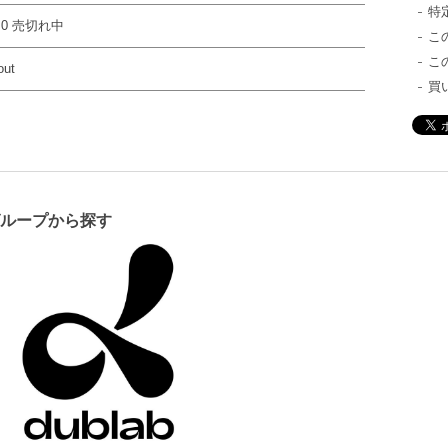
特
 0 売切れ中
こ
こ
out
買
グループから探す