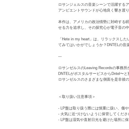
ロサンジェルスの音楽シーンで活躍するアーテ
アンビエントサウンドが心地良く響き渡り
本作は、アメリカの政治情勢に対峙する
せる力を追求し、その探究心が電子音の
「Hete in my heart」は、リ
てみてはいかがでしょうか？DNTELの
---
ロサンゼルスのLeaving Recordsの
DNTELがポスタルサービスからDnte
ロサンゼルスのさまざまな側面を是非彼
＜取り扱い注意事項＞
- LP盤は取り扱う際には慎重に扱い、傷
- 火気に近づけないように保管してくださ
- LP盤は湿気や直射日光を避けた場所に