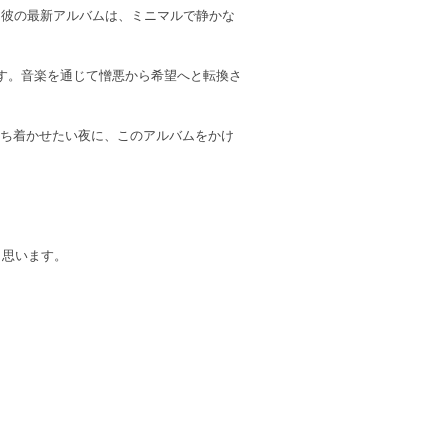
られる彼の最新アルバムは、ミニマルで静かな
す。音楽を通じて憎悪から希望へと転換さ
心を落ち着かせたい夜に、このアルバムをかけ
と思います。