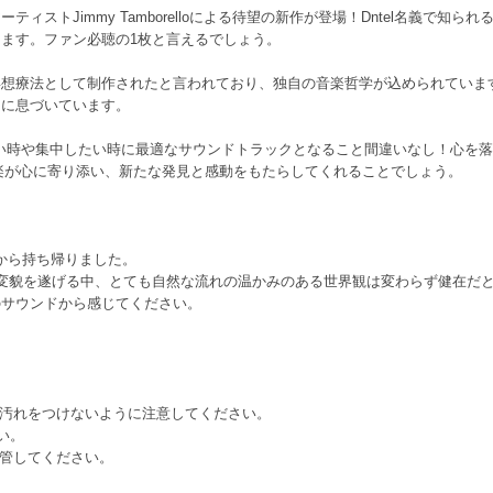
ィストJimmy Tamborelloによる待望の新作が登場！Dntel名義で知
ます。ファン必聴の1枚と言えるでしょう。
瞑想療法として制作されたと言われており、独自の音楽哲学が込められていま
中に息づいています。
ラックスしたい時や集中したい時に最適なサウンドトラックとなること間違いなし！
音楽が心に寄り添い、新たな発見と感動をもたらしてくれることでしょう。
事務所から持ち帰りました。
l〜と変貌を遂げる中、とても自然な流れの温かみのある世界観は変わらず健在だ
のサウンドから感じてください。
や汚れをつけないように注意してください。
い。
保管してください。