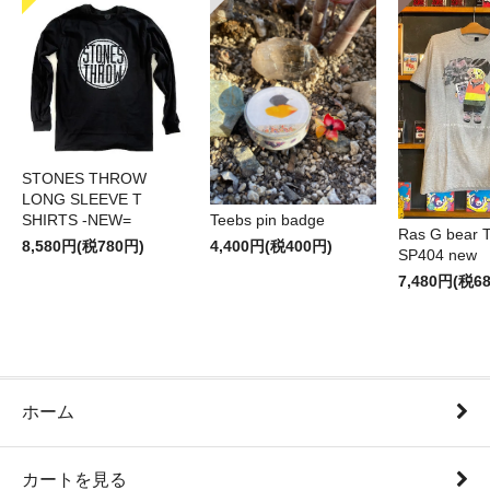
STONES THROW
LONG SLEEVE T
SHIRTS -NEW=
Teebs pin badge
Ras G bear T 
8,580円(税780円)
4,400円(税400円)
SP404 new
7,480円(税6
ホーム
カートを見る