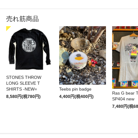
売れ筋商品
STONES THROW
LONG SLEEVE T
SHIRTS -NEW=
Teebs pin badge
Ras G bear T 
8,580円(税780円)
4,400円(税400円)
SP404 new
7,480円(税6