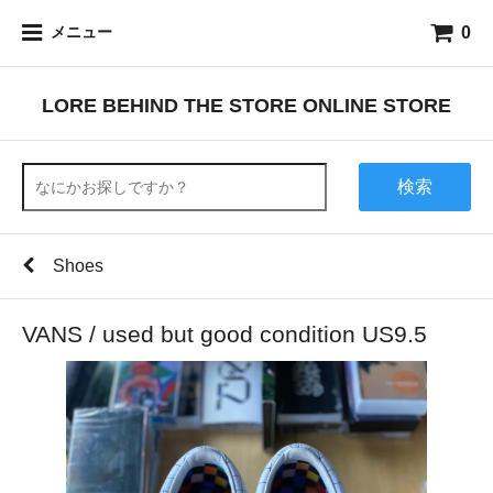
0
メニュー
LORE BEHIND THE STORE ONLINE STORE
検索
Shoes
VANS / used but good condition US9.5