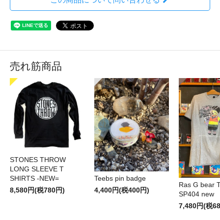
売れ筋商品
STONES THROW
LONG SLEEVE T
SHIRTS -NEW=
Teebs pin badge
Ras G bear T 
8,580円(税780円)
4,400円(税400円)
SP404 new
7,480円(税6