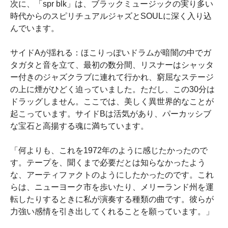
次に、「spr blk」は、ブラックミュージックの実り多い
時代からのスピリチュアルジャズとSOULに深く入り込
んでいます。
サイドAが揺れる：ほこりっぽいドラムが暗闇の中でガ
タガタと音を立て、最初の数分間、リスナーはシャッタ
ー付きのジャズクラブに連れて行かれ、窮屈なステージ
の上に煙がひどく迫っていました。ただし、この30分は
ドラッグしません。ここでは、美しく異世界的なことが
起こっています。サイドBは活気があり、パーカッシブ
な宝石と高揚する魂に満ちています。
「何よりも、これを1972年のように感じたかったので
す。テープを、聞くまで必要だとは知らなかったよう
な、アーティファクトのようにしたかったのです。これ
らは、ニューヨーク市を歩いたり、メリーランド州を運
転したりするときに私が演奏する種類の曲です。彼らが
力強い感情を引き出してくれることを願っています。」