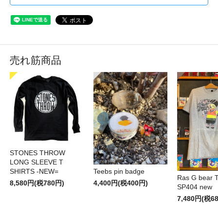
売れ筋商品
STONES THROW
LONG SLEEVE T
SHIRTS -NEW=
Teebs pin badge
Ras G bear T 
8,580円(税780円)
4,400円(税400円)
SP404 new
7,480円(税6