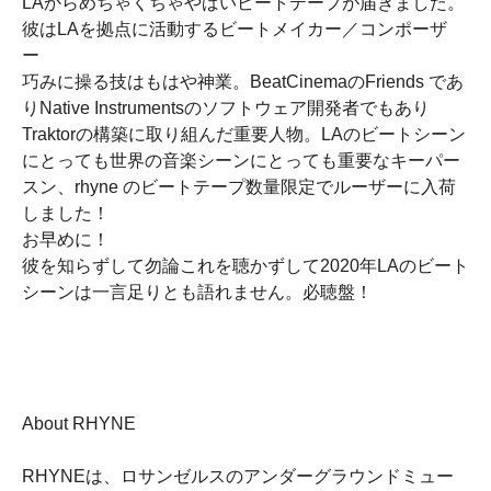
LAからめちゃくちゃやばいビートテープが届きました。
彼はLAを拠点に活動するビートメイカー／コンポーザ
ー
巧みに操る技はもはや神業。BeatCinemaのFriends であ
りNative Instrumentsのソフトウェア開発者でもあり
Traktorの構築に取り組んだ重要人物。LAのビートシーン
にとっても世界の音楽シーンにとっても重要なキーパー
スン、rhyne のビートテープ数量限定でルーザーに入荷
しました！
お早めに！
彼を知らずして勿論これを聴かずして2020年LAのビート
シーンは一言足りとも語れません。必聴盤！
About RHYNE
RHYNEは、ロサンゼルスのアンダーグラウンドミュー