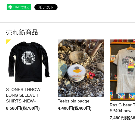
売れ筋商品
STONES THROW
LONG SLEEVE T
SHIRTS -NEW=
Teebs pin badge
Ras G bear T 
8,580円(税780円)
4,400円(税400円)
SP404 new
7,480円(税6