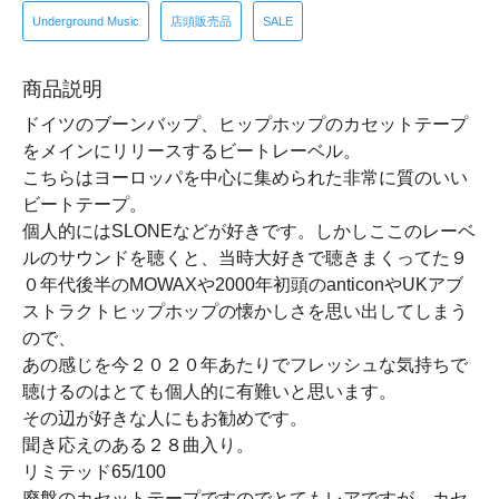
Underground Music
店頭販売品
SALE
商品説明
ドイツのブーンバップ、ヒップホップのカセットテープ
をメインにリリースするビートレーベル。
こちらはヨーロッパを中心に集められた非常に質のいい
ビートテープ。
個人的にはSLONEなどが好きです。しかしここのレーベ
ルのサウンドを聴くと、当時大好きで聴きまくってた９
０年代後半のMOWAXや2000年初頭のanticonやUKアブ
ストラクトヒップホップの懐かしさを思い出してしまう
ので、
あの感じを今２０２０年あたりでフレッシュな気持ちで
聴けるのはとても個人的に有難いと思います。
その辺が好きな人にもお勧めです。
聞き応えのある２８曲入り。
リミテッド65/100
廃盤のカセットテープですのでとてもレアですが、カセ