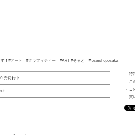
アート #グラフィティー #ART #そると #losershoposaka
特
 0 売切れ中
こ
こ
out
買