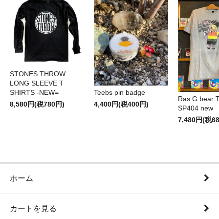
STONES THROW
LONG SLEEVE T
SHIRTS -NEW=
Teebs pin badge
Ras G bear T 
8,580円(税780円)
4,400円(税400円)
SP404 new
7,480円(税6
ホーム
カートを見る