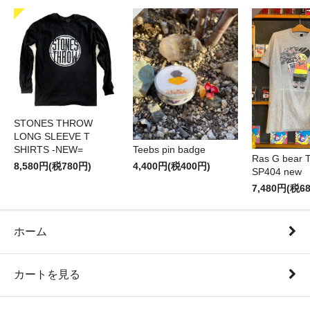
STONES THROW
LONG SLEEVE T
SHIRTS -NEW=
Teebs pin badge
Ras G bear T 
8,580円(税780円)
4,400円(税400円)
SP404 new
7,480円(税6
ホーム
カートを見る