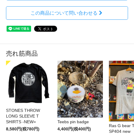
この商品について問い合わせる
売れ筋商品
STONES THROW
LONG SLEEVE T
SHIRTS -NEW=
Teebs pin badge
Ras G bear T 
8,580円(税780円)
4,400円(税400円)
SP404 new