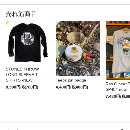
売れ筋商品
STONES THROW
LONG SLEEVE T
SHIRTS -NEW=
Teebs pin badge
Ras G bear T 
8,580円(税780円)
4,400円(税400円)
SP404 new
7,480円(税6