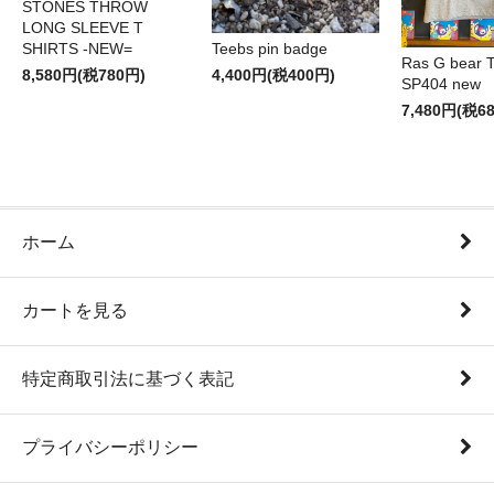
STONES THROW
LONG SLEEVE T
SHIRTS -NEW=
Teebs pin badge
Ras G bear T 
8,580円(税780円)
4,400円(税400円)
SP404 new
7,480円(税6
ホーム
カートを見る
特定商取引法に基づく表記
プライバシーポリシー