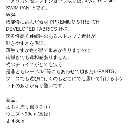
アメリカのセレクトショップ取り扱いのOURCaste
SWIM PANTSです。
W34
機能性に富んだ素材でPREMIUM STRETCH
DEVELOPED FABRICS 仕様。
速乾性高く伸縮性のあるストレッチ素材が
動きやすさを保証。
薄手ですが色が黒で重みが有りますので
街履きでも違和感ありません。
柄のチョイスがとても渋く
是非ともレーベルT等にもあわせて頂きたいPANTS。
フェスでも遊びに行くのもどこにでも履いて行けるポケ
ットの多さが有り難いです。
新品。
太もも周り裾３２cm
ウエスト96cm (直径）
丈４8cm