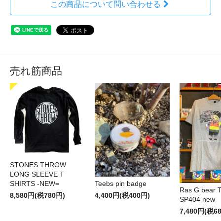
この商品について問い合わせる
売れ筋商品
STONES THROW
LONG SLEEVE T
SHIRTS -NEW=
Teebs pin badge
Ras G bear T 
8,580円(税780円)
4,400円(税400円)
SP404 new
7,480円(税6