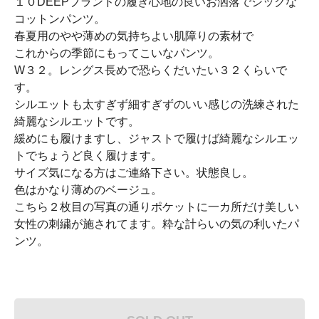
１０DEEPブランドの履き心地の良いお洒落でシックな
コットンパンツ。
春夏用のやや薄めの気持ちよい肌障りの素材で
これからの季節にもってこいなパンツ。
W３２。レングス長めで恐らくだいたい３２くらいで
す。
シルエットも太すぎず細すぎずのいい感じの洗練された
綺麗なシルエットです。
緩めにも履けますし、ジャストで履けば綺麗なシルエッ
トでちょうど良く履けます。
サイズ気になる方はご連絡下さい。状態良し。
色はかなり薄めのベージュ。
こちら２枚目の写真の通りポケットに一カ所だけ美しい
女性の刺繍が施されてます。粋な計らいの気の利いたパ
ンツ。