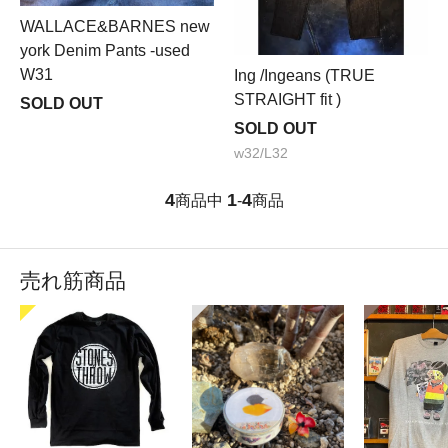
WALLACE&BARNES new
york Denim Pants -used
W31
Ing /Ingeans (TRUE
STRAIGHT fit )
SOLD OUT
SOLD OUT
w32/L32
4
1
4
商品中
-
商品
売れ筋商品