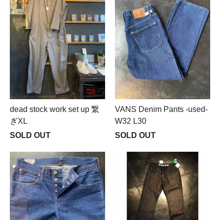
dead stock work set up 繋
VANS Denim Pants -used-
ぎXL
W32 L30
SOLD OUT
SOLD OUT