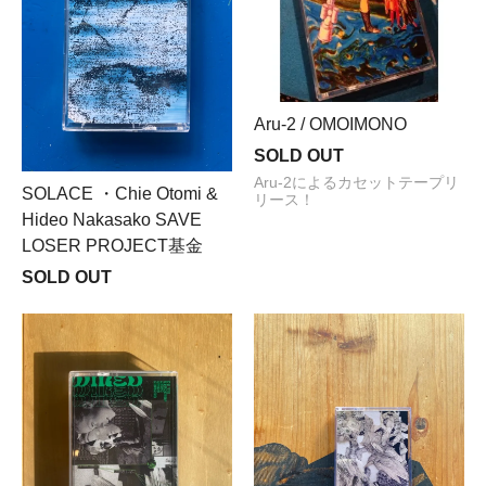
Aru-2 / OMOIMONO
SOLD OUT
Aru-2によるカセットテープリ
SOLACE ・Chie Otomi &
リース！
Hideo Nakasako SAVE
LOSER PROJECT基金
SOLD OUT