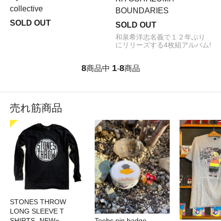
collective
BOUNDARIES
SOLD OUT
SOLD OUT
和泉希洋志名義で１２年ぶり
にリリーズする4枚組アルバム!
8
1
8
商品中
-
商品
売れ筋商品
STONES THROW
LONG SLEEVE T
SHIRTS -NEW=
Teebs pin badge