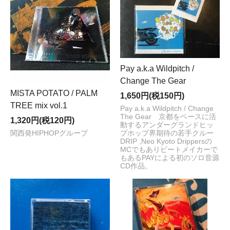
Pay a.k.a Wildpitch /
Change The Gear
MISTA POTATO / PALM
1,650円(税150円)
TREE mix vol.1
Pay a.k.a Wildpitch / Change
The Gear 京都をベースに活
1,320円(税120円)
動するアンダーグランドヒッ
プホップ界期待の若手クルー
関西発HIPHOPグループ
DRIP ,Neo Kyoto Drippersの
MCでもありビートメイカーで
もあるPAYによる初のソロ音源
CD作品。