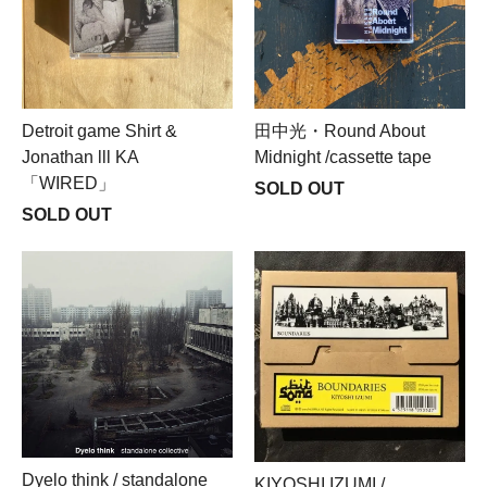
Detroit game Shirt &
田中光・Round About
Jonathan lll KA
Midnight /cassette tape
「WIRED」
SOLD OUT
SOLD OUT
Dyelo think / standalone
KIYOSHI IZUMI /