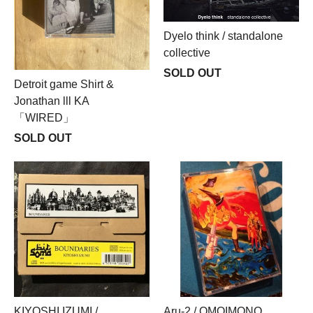
Dyelo think / standalone
collective
SOLD OUT
Detroit game Shirt &
Jonathan lll KA
「WIRED」
SOLD OUT
KIYOSHI IZUMI /
Aru-2 / OMOIMONO