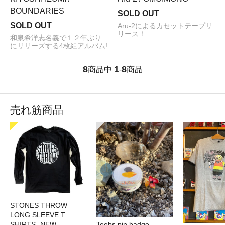
BOUNDARIES
SOLD OUT
SOLD OUT
Aru-2によるカセットテープリ
リース！
和泉希洋志名義で１２年ぶり
にリリーズする4枚組アルバム!
8
1
8
商品中
-
商品
売れ筋商品
STONES THROW
LONG SLEEVE T
SHIRTS -NEW=
Teebs pin badge