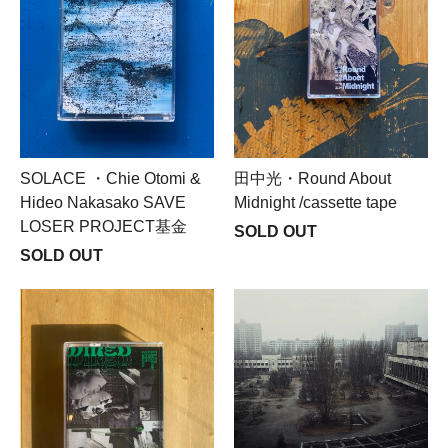
SOLACE ・Chie Otomi &
田中光・Round About
Hideo Nakasako SAVE
Midnight /cassette tape
LOSER PROJECT基金
SOLD OUT
SOLD OUT