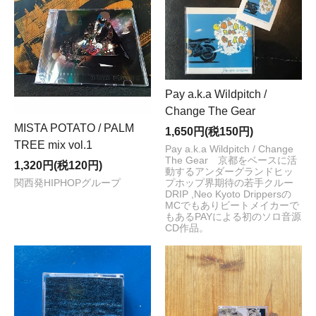
Pay a.k.a Wildpitch /
Change The Gear
MISTA POTATO / PALM
1,650円(税150円)
TREE mix vol.1
Pay a.k.a Wildpitch / Change
The Gear 京都をベースに活
1,320円(税120円)
動するアンダーグランドヒッ
プホップ界期待の若手クルー
関西発HIPHOPグループ
DRIP ,Neo Kyoto Drippersの
MCでもありビートメイカーで
もあるPAYによる初のソロ音源
CD作品。