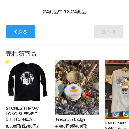
24
13
24
商品中
-
商品
戻る
次へ
売れ筋商品
STONES THROW
LONG SLEEVE T
SHIRTS -NEW=
Teebs pin badge
Ras G bear T 
8,580円(税780円)
4,400円(税400円)
SP404 new