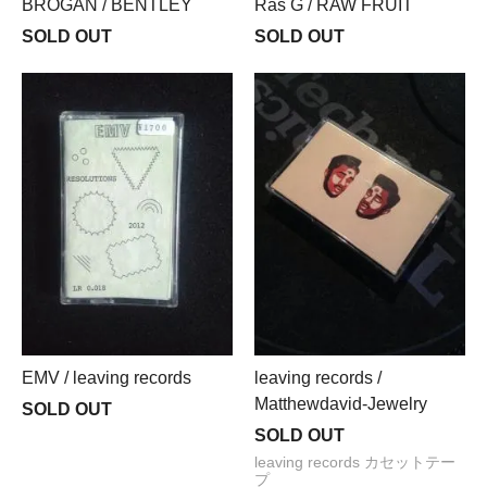
BROGAN / BENTLEY
Ras G / RAW FRUIT
SOLD OUT
SOLD OUT
EMV / leaving records
leaving records /
Matthewdavid-Jewelry
SOLD OUT
SOLD OUT
leaving records カセットテー
プ