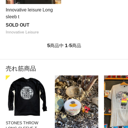
Innovative leisure Long
sleeb t
SOLD OUT
Innovative Leisure
5
1
5
商品中
-
商品
売れ筋商品
STONES THROW