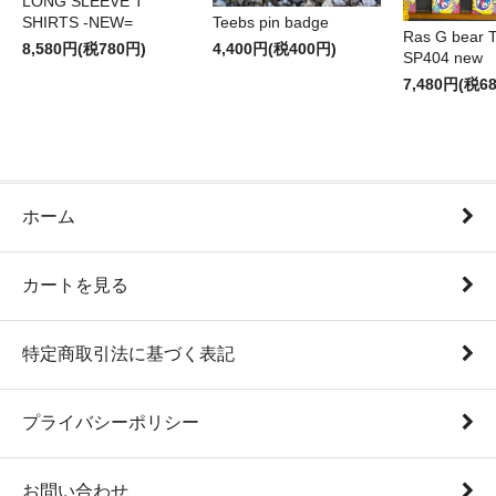
LONG SLEEVE T
SHIRTS -NEW=
Teebs pin badge
Ras G bear T 
8,580円(税780円)
4,400円(税400円)
SP404 new
7,480円(税6
ホーム
カートを見る
特定商取引法に基づく表記
プライバシーポリシー
お問い合わせ