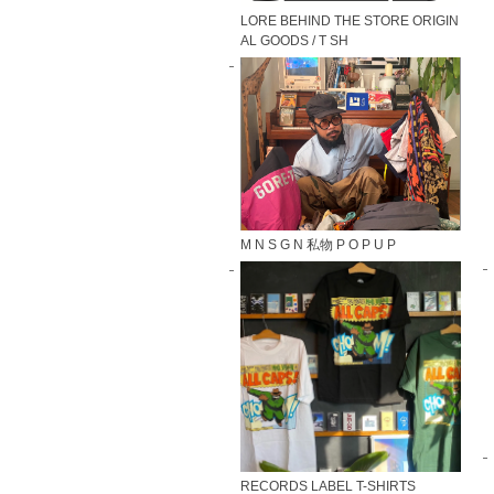
LORE BEHIND THE STORE ORIGIN
AL GOODS / T SH
M N S G N 私物 P O P U P
RECORDS LABEL T-SHIRTS