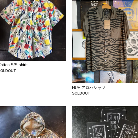
otton S/S shirts
SOLDOUT
HUF アロハシャツ
SOLDOUT