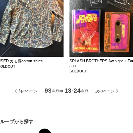
USED カモ柄cotton shirts
SPLASH BROTHERS Awlnight + Far
agol
SOLDOUT
SOLDOUT
93
13-24
前のページ
次のページ
商品中
商品
グループから探す