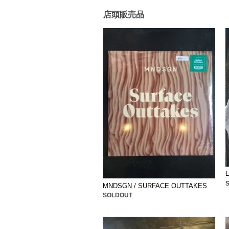
店頭販売品
MNDSGN / SURFACE OUTTAKES
SOLDOUT