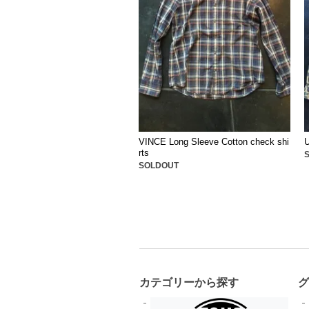
VINCE Long Sleeve Cotton check shi
rts
SOLDOUT
カテゴリーから探す