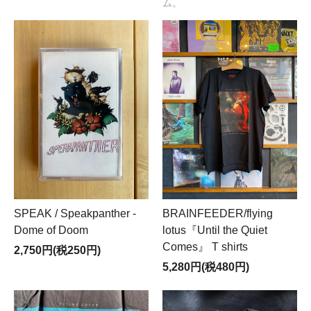
ム。
SPEAK / Speakpanther -
BRAINFEEDER/flying
Dome of Doom
lotus『Until the Quiet
Comes』 T shirts
2,750円(税250円)
5,280円(税480円)