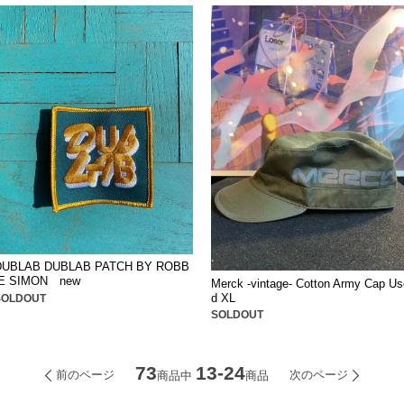
DUBLAB DUBLAB PATCH BY ROBB
IE SIMON new
Merck -vintage- Cotton Army Cap Us
d XL
SOLDOUT
SOLDOUT
73
13-24
前のページ
次のページ
商品中
商品