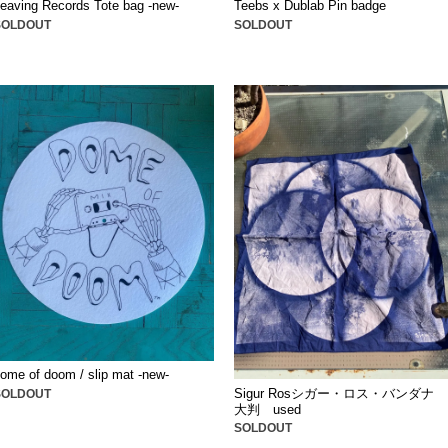
eaving Records Tote bag -new-
Teebs x Dublab Pin badge
SOLDOUT
SOLDOUT
ome of doom / slip mat -new-
Sigur Rosシガー・ロス・バンダナ
SOLDOUT
大判 used
SOLDOUT