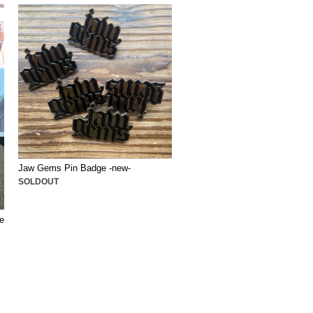
Jaw Gems Pin Badge -new-
SOLDOUT
e