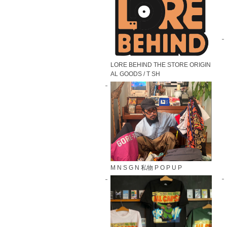
LORE BEHIND THE STORE ORIGIN
AL GOODS / T SH
M N S G N 私物 P O P U P