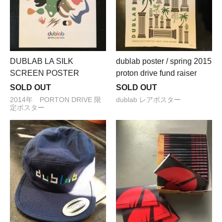
DUBLAB LA SILK
dublab poster / spring 2015
SCREEN POSTER
proton drive fund raiser
SOLD OUT
SOLD OUT
2014年 PORTON DRIVE 限
dublab レアポスター
定ポスター