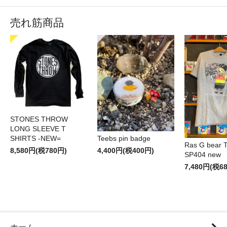
売れ筋商品
STONES THROW
LONG SLEEVE T
SHIRTS -NEW=
Teebs pin badge
Ras G bear T 
8,580円(税780円)
4,400円(税400円)
SP404 new
7,480円(税6